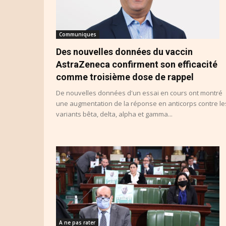
Communiques
Des nouvelles données du vaccin
AstraZeneca confirment son efficacité
comme troisième dose de rappel
De nouvelles données d'un essai en cours ont montré
une augmentation de la réponse en anticorps contre le
variants bêta, delta, alpha et gamma...
A ne pas rater