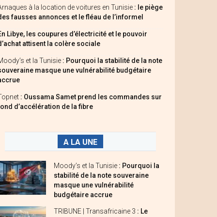
Arnaques à la location de voitures en Tunisie
: le piège
des fausses annonces et le fléau de l’informel
En Libye, les coupures d’électricité et le pouvoir
d’achat attisent la colère sociale
Moody’s et la Tunisie
: Pourquoi la stabilité de la note
souveraine masque une vulnérabilité budgétaire
accrue
Topnet
: Oussama Samet prend les commandes sur
fond d’accélération de la fibre
A LA UNE
Moody’s et la Tunisie
: Pourquoi la
stabilité de la note souveraine
masque une vulnérabilité
budgétaire accrue
TRIBUNE | Transafricaine 3
: Le