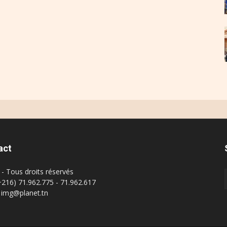
act
- Tous droits réservés
(+216) 71.962.775 - 71.962.617
: img@planet.tn