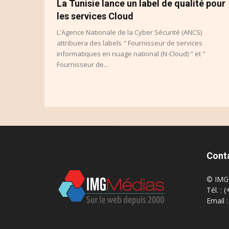
La Tunisie lance un label de qualité pour
les services Cloud
L'Agence Nationale de la Cyber Sécurité (ANCS)
attribuera des labels " Fournisseur de services
informatiques en nuage national (N-Cloud) " et "
Fournisseur de...
Cont
© IMG 
Tél. : 
Email 