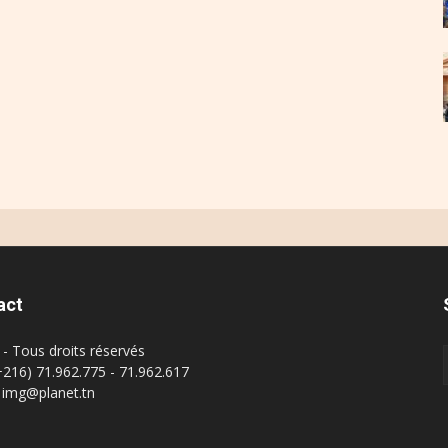
act
- Tous droits réservés
(+216) 71.962.775 - 71.962.617
: img@planet.tn