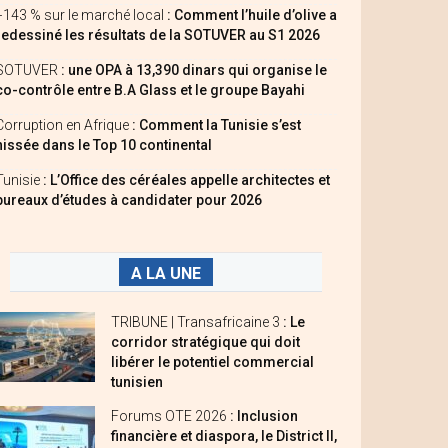
+143 % sur le marché local
: Comment l’huile d’olive a
redessiné les résultats de la SOTUVER au S1 2026
SOTUVER
: une OPA à 13,390 dinars qui organise le
co-contrôle entre B.A Glass et le groupe Bayahi
Corruption en Afrique
: Comment la Tunisie s’est
hissée dans le Top 10 continental
Tunisie
: L’Office des céréales appelle architectes et
bureaux d’études à candidater pour 2026
A LA UNE
TRIBUNE | Transafricaine 3
: Le
corridor stratégique qui doit
libérer le potentiel commercial
tunisien
Forums OTE 2026
: Inclusion
financière et diaspora, le District II,