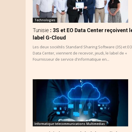
Technologies
Tunisie
: 3S et EO Data Center reçoivent l
label G-Cloud
Les deux sociétés Standard Sharing Software (3S) et E
Data Center, viennent de recevoir, jeudi, le label de «
Fournisseur de service d'informatique en...
Informatique telecommunications Multimedias