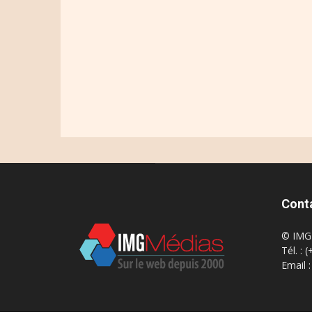
Cont
© IMG 
Tél. : 
Email 