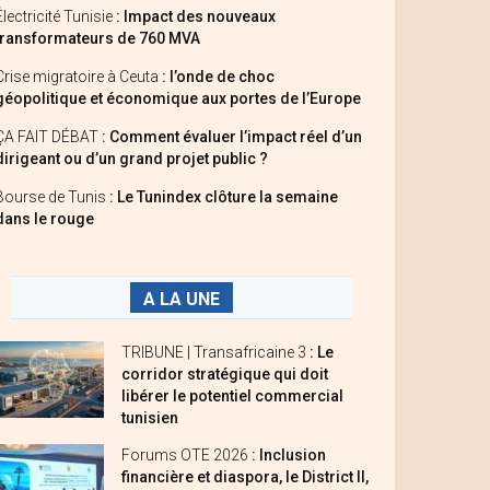
Électricité Tunisie
: Impact des nouveaux
transformateurs de 760 MVA
Crise migratoire à Ceuta
: l’onde de choc
géopolitique et économique aux portes de l’Europe
ÇA FAIT DÉBAT
: Comment évaluer l’impact réel d’un
dirigeant ou d’un grand projet public ?
Bourse de Tunis
: Le Tunindex clôture la semaine
dans le rouge
A LA UNE
TRIBUNE | Transafricaine 3
: Le
corridor stratégique qui doit
libérer le potentiel commercial
tunisien
Forums OTE 2026
: Inclusion
financière et diaspora, le District II,