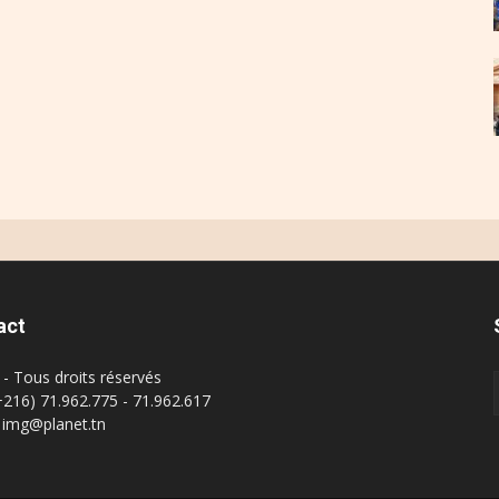
act
- Tous droits réservés
(+216) 71.962.775 - 71.962.617
: img@planet.tn