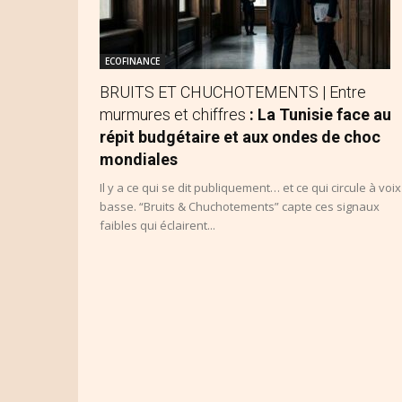
ECOFINANCE
BRUITS ET CHUCHOTEMENTS | Entre
murmures et chiffres
: La Tunisie face au
répit budgétaire et aux ondes de choc
mondiales
Il y a ce qui se dit publiquement… et ce qui circule à voix
basse. “Bruits & Chuchotements” capte ces signaux
faibles qui éclairent...