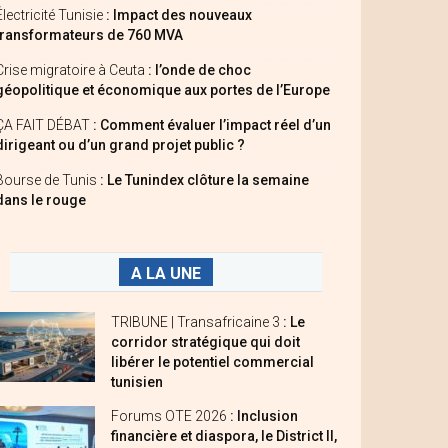
Électricité Tunisie
: Impact des nouveaux
transformateurs de 760 MVA
Crise migratoire à Ceuta
: l’onde de choc
géopolitique et économique aux portes de l’Europe
ÇA FAIT DÉBAT
: Comment évaluer l’impact réel d’un
dirigeant ou d’un grand projet public ?
Bourse de Tunis
: Le Tunindex clôture la semaine
dans le rouge
A LA UNE
TRIBUNE | Transafricaine 3
: Le
corridor stratégique qui doit
libérer le potentiel commercial
tunisien
Forums OTE 2026
: Inclusion
financière et diaspora, le District II,