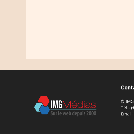
Cont
© IMG 
Tél. : 
Email 