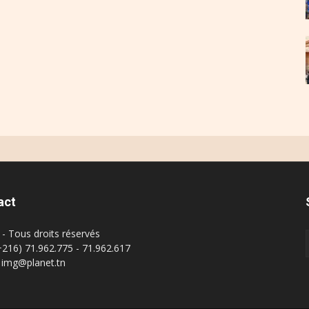
act
- Tous droits réservés
(+216) 71.962.775 - 71.962.617
: img@planet.tn