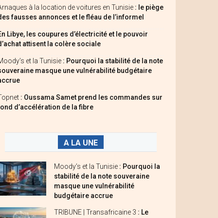
Arnaques à la location de voitures en Tunisie
: le piège
des fausses annonces et le fléau de l’informel
En Libye, les coupures d’électricité et le pouvoir
d’achat attisent la colère sociale
Moody’s et la Tunisie
: Pourquoi la stabilité de la note
souveraine masque une vulnérabilité budgétaire
accrue
Topnet
: Oussama Samet prend les commandes sur
fond d’accélération de la fibre
A LA UNE
Moody’s et la Tunisie
: Pourquoi la
stabilité de la note souveraine
masque une vulnérabilité
budgétaire accrue
TRIBUNE | Transafricaine 3
: Le