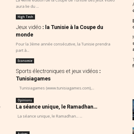
La 4ème édition de la Coupe de Tunisie des Jeux Vidéo
aura lie du ...
High Tech
Jeux vidéo
: la Tunisie à la Coupe du
monde
Pour la 3ème année consécutive, la Tunisie prendra
part à...
Economie
Sports électroniques et jeux vidéos
:
Tunisiagames
Tunisiagames (www.tunisiagames.com),...
Opinions
e
La séance unique, le Ramadhan…
La séance unique, le Ramadhan... ...
Autres