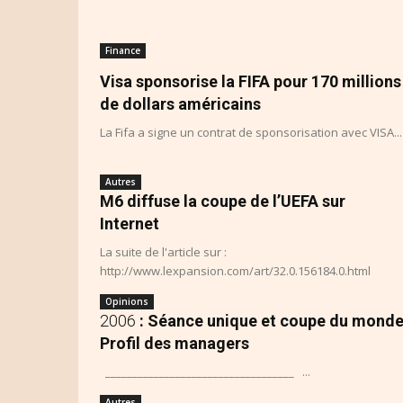
Finance
Visa sponsorise la FIFA pour 170 millions
de dollars américains
La Fifa a signe un contrat de sponsorisation avec VISA...
Autres
M6 diffuse la coupe de l’UEFA sur
Internet
La suite de l'article sur :
http://www.lexpansion.com/art/32.0.156184.0.html
Opinions
2006
: Séance unique et coupe du mond
Profil des managers
___________________________________ ...
Autres