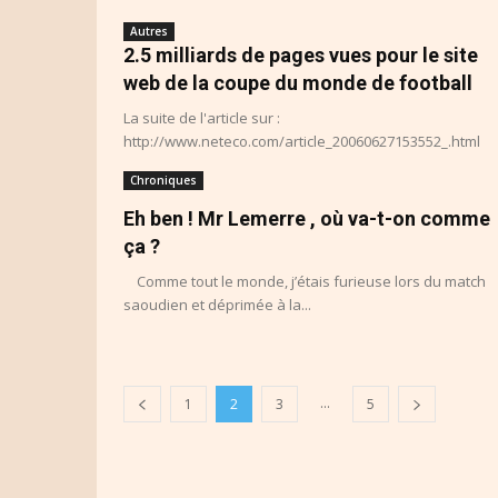
Autres
2.5 milliards de pages vues pour le site
web de la coupe du monde de football
La suite de l'article sur :
http://www.neteco.com/article_20060627153552_.html
Chroniques
Eh ben ! Mr Lemerre , où va-t-on comme
ça ?
Comme tout le monde, j’étais furieuse lors du match
saoudien et déprimée à la...
...
1
2
3
5