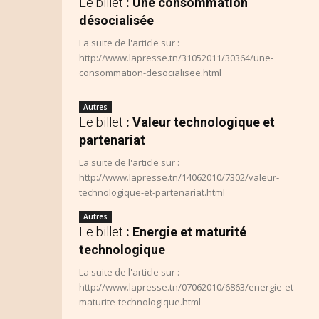
Le billet
: Une consommation
désocialisée
La suite de l'article sur :
http://www.lapresse.tn/31052011/30364/une-
consommation-desocialisee.html
Autres
Le billet
: Valeur technologique et
partenariat
La suite de l'article sur :
http://www.lapresse.tn/14062010/7302/valeur-
technologique-et-partenariat.html
Autres
Le billet
: Energie et maturité
technologique
La suite de l'article sur :
http://www.lapresse.tn/07062010/6863/energie-et-
maturite-technologique.html