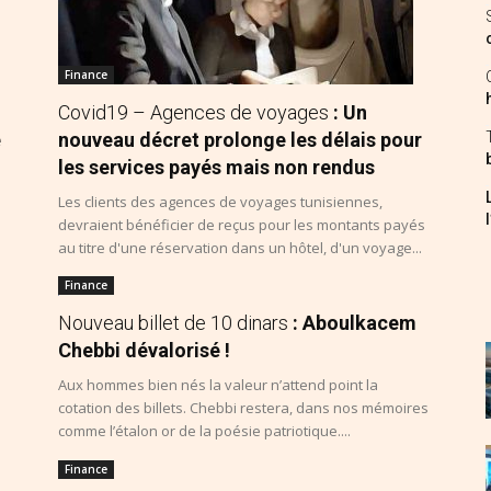
Finance
Covid19 – Agences de voyages
: Un
e
nouveau décret prolonge les délais pour
les services payés mais non rendus
Les clients des agences de voyages tunisiennes,
devraient bénéficier de reçus pour les montants payés
au titre d'une réservation dans un hôtel, d'un voyage...
Finance
Nouveau billet de 10 dinars
: Aboulkacem
Chebbi dévalorisé !
Aux hommes bien nés la valeur n’attend point la
a
cotation des billets. Chebbi restera, dans nos mémoires
comme l’étalon or de la poésie patriotique....
Finance