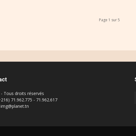
Page 1 sur 5
act
- Tous droits réservés
(+216) 71.962.775 - 71.962.617
: img@planet.tn