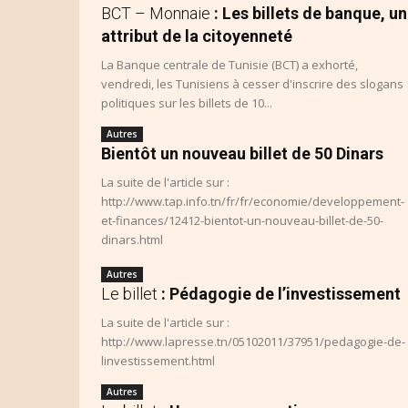
BCT – Monnaie
: Les billets de banque, un
attribut de la citoyenneté
La Banque centrale de Tunisie (BCT) a exhorté,
vendredi, les Tunisiens à cesser d'inscrire des slogans
politiques sur les billets de 10...
Autres
Bientôt un nouveau billet de 50 Dinars
La suite de l'article sur :
http://www.tap.info.tn/fr/fr/economie/developpement-
et-finances/12412-bientot-un-nouveau-billet-de-50-
dinars.html
Autres
Le billet
: Pédagogie de l’investissement
La suite de l'article sur :
http://www.lapresse.tn/05102011/37951/pedagogie-de-
linvestissement.html
Autres