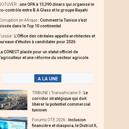
SOTUVER
: une OPA à 13,390 dinars qui organise le
co-contrôle entre B.A Glass et le groupe Bayahi
Corruption en Afrique
: Comment la Tunisie s’est
hissée dans le Top 10 continental
Tunisie
: L’Office des céréales appelle architectes et
bureaux d’études à candidater pour 2026
La CONECT plaide pour un statut officiel de
l’agriculteur et une réforme du secteur agricole
A LA UNE
TRIBUNE | Transafricaine 3
: Le
corridor stratégique qui doit
libérer le potentiel commercial
tunisien
Forums OTE 2026
: Inclusion
financière et diaspora, le District II,