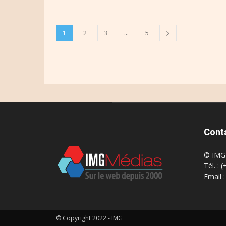
...
1
2
3
5
Cont
© IMG 
Tél. : 
Email 
© Copyright 2022 - IMG