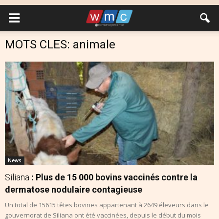
MOTS CLES: animale
News
Siliana
: Plus de 15 000 bovins vaccinés contre la
dermatose nodulaire contagieuse
Un total de 15615 têtes bovines appartenant à 2649 éleveurs dans le
gouvernorat de Siliana ont été vaccinées, depuis le début du mois