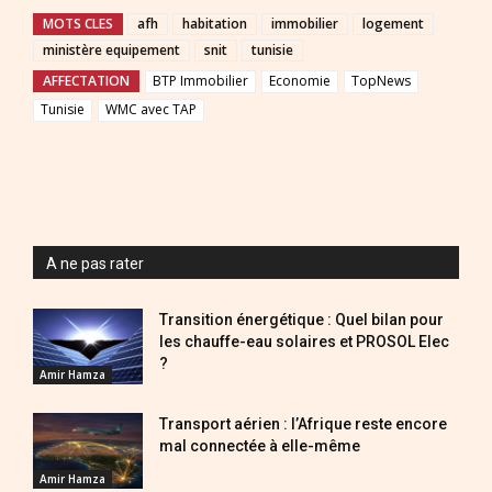
MOTS CLES
afh
habitation
immobilier
logement
ministère equipement
snit
tunisie
AFFECTATION
BTP Immobilier
Economie
TopNews
Tunisie
WMC avec TAP
A ne pas rater
Transition énergétique : Quel bilan pour
les chauffe-eau solaires et PROSOL Elec
?
Amir Hamza
Transport aérien : l’Afrique reste encore
mal connectée à elle-même
Amir Hamza