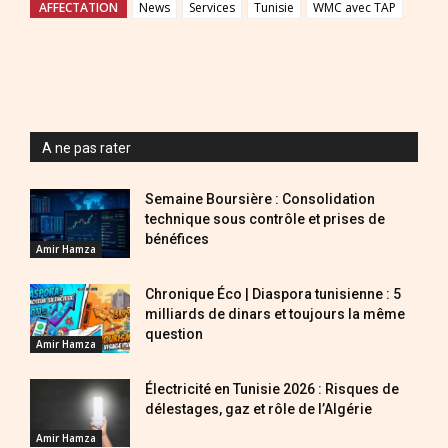
AFFECTATION
News
Services
Tunisie
WMC avec TAP
A ne pas rater
Semaine Boursière : Consolidation
technique sous contrôle et prises de
bénéfices
Amir Hamza
Chronique Éco | Diaspora tunisienne : 5
milliards de dinars et toujours la même
question
Amir Hamza
Électricité en Tunisie 2026 : Risques de
délestages, gaz et rôle de l’Algérie
Amir Hamza