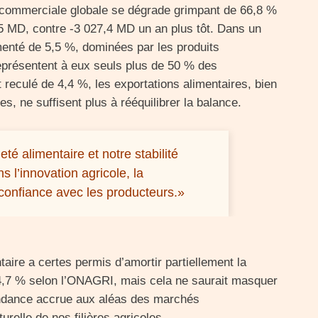
commerciale globale se dégrade grimpant de 66,8 %
,5 MD, contre -3 027,4 MD un an plus tôt. Dans un
menté de 5,5 %, dominées par les produits
eprésentent à eux seuls plus de 50 % des
t reculé de 4,4 %, les exportations alimentaires, bien
s, ne suffisent plus à rééquilibrer la balance.
té alimentaire et notre stabilité
s l’innovation agricole, la
 confiance avec les producteurs.»
aire a certes permis d’amortir partiellement la
24,7 % selon l’ONAGRI, mais cela ne saurait masquer
endance accrue aux aléas des marchés
urelle de nos filières agricoles.