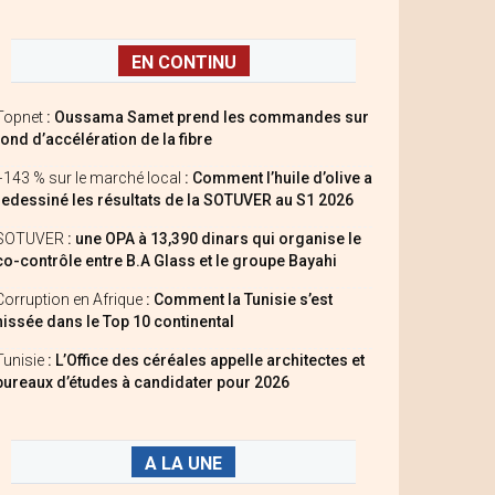
EN CONTINU
Topnet
: Oussama Samet prend les commandes sur
fond d’accélération de la fibre
+143 % sur le marché local
: Comment l’huile d’olive a
redessiné les résultats de la SOTUVER au S1 2026
SOTUVER
: une OPA à 13,390 dinars qui organise le
co-contrôle entre B.A Glass et le groupe Bayahi
Corruption en Afrique
: Comment la Tunisie s’est
hissée dans le Top 10 continental
Tunisie
: L’Office des céréales appelle architectes et
bureaux d’études à candidater pour 2026
A LA UNE