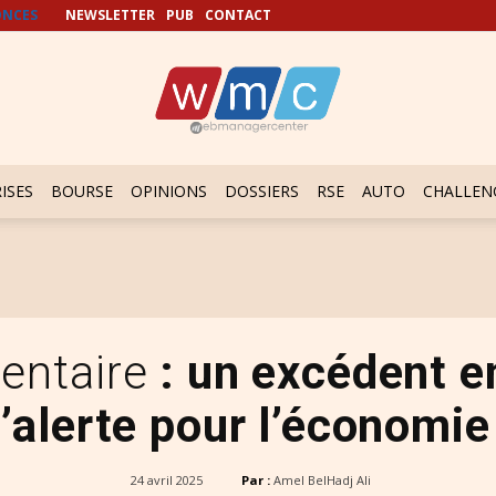
NCES
NEWSLETTER
PUB
CONTACT
ISES
BOURSE
OPINIONS
DOSSIERS
RSE
AUTO
CHALLEN
mentaire
: un excédent en
d’alerte pour l’économie
24 avril 2025
Par :
Amel BelHadj Ali