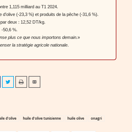
tre 1,115 milliard au T1 2024.
e d’olive (-23,3 %) et produits de la pêche (-31,6 %).
é par deux : 12,52 DT/kg.
 -50,6 %.
nse plus ce que nous importons demain.
»
enser la stratégie agricole nationale
.
ile d'olive
huile d'olive tunisienne
huile olive
onagri