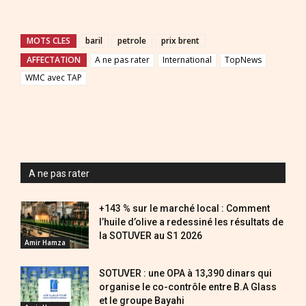
MOTS CLES
baril
petrole
prix brent
AFFECTATION
A ne pas rater
International
TopNews
WMC avec TAP
A ne pas rater
+143 % sur le marché local : Comment
l’huile d’olive a redessiné les résultats de
la SOTUVER au S1 2026
Amir Hamza
SOTUVER : une OPA à 13,390 dinars qui
organise le co-contrôle entre B.A Glass
et le groupe Bayahi