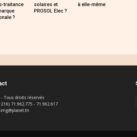
-traitance
solaires et
à elle-même
marque
PROSOL Elec ?
onale ?
act
- Tous droits réservés
(+216) 71.962.775 - 71.962.617
: img@planet.tn