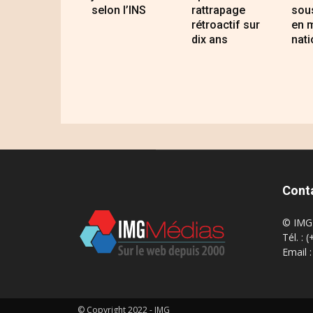
selon l’INS
rattrapage
sous
rétroactif sur
en 
dix ans
nati
Cont
© IMG 
Tél. : 
Email 
© Copyright 2022 - IMG