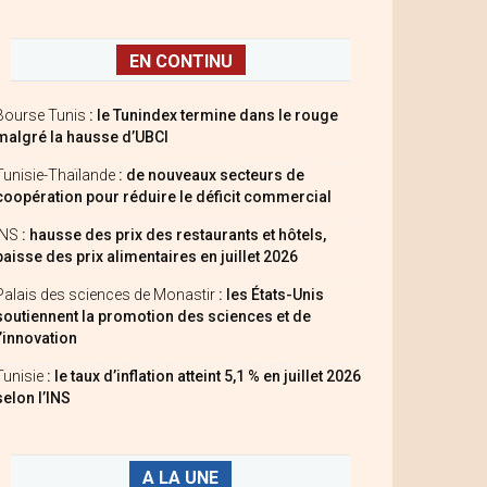
EN CONTINU
Bourse Tunis
: le Tunindex termine dans le rouge
malgré la hausse d’UBCI
Tunisie-Thaïlande
: de nouveaux secteurs de
coopération pour réduire le déficit commercial
INS
: hausse des prix des restaurants et hôtels,
baisse des prix alimentaires en juillet 2026
Palais des sciences de Monastir
: les États-Unis
soutiennent la promotion des sciences et de
l’innovation
Tunisie
: le taux d’inflation atteint 5,1 % en juillet 2026
selon l’INS
A LA UNE