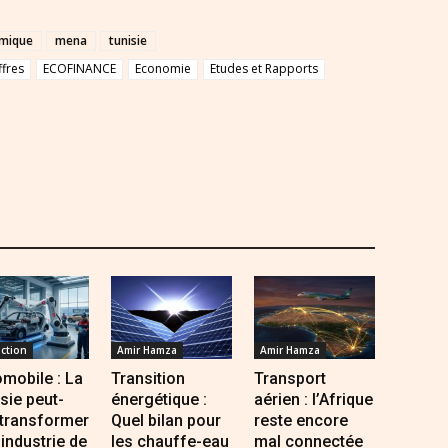
omique
mena
tunisie
ffres
ECOFINANCE
Economie
Etudes et Rapports
ction
Amir Hamza
Amir Hamza
mobile : La
Transition
Transport
sie peut-
énergétique :
aérien : l’Afrique
 transformer
Quel bilan pour
reste encore
industrie de
les chauffe-eau
mal connectée