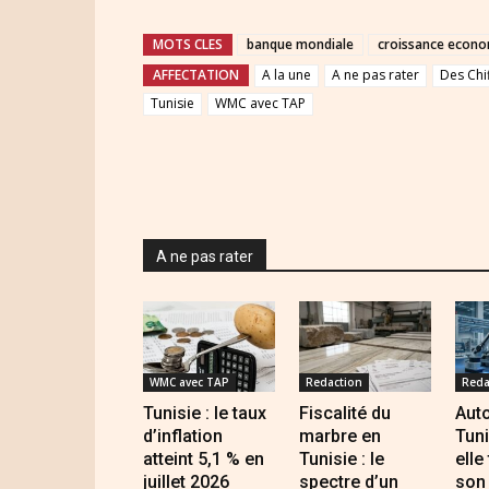
MOTS CLES
banque mondiale
croissance econ
AFFECTATION
A la une
A ne pas rater
Des Chi
Tunisie
WMC avec TAP
A ne pas rater
WMC avec TAP
Redaction
Reda
Tunisie : le taux
Fiscalité du
Auto
d’inflation
marbre en
Tuni
atteint 5,1 % en
Tunisie : le
elle
juillet 2026
spectre d’un
son 