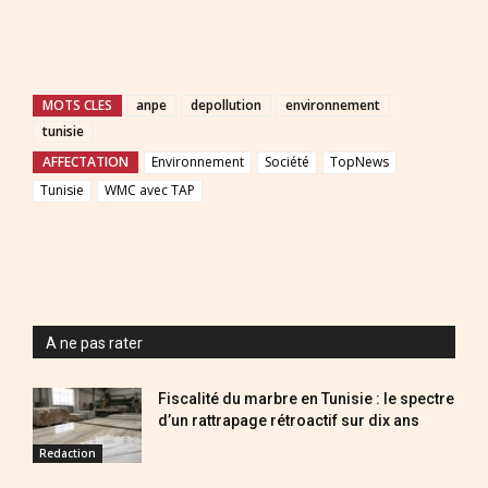
MOTS CLES
anpe
depollution
environnement
tunisie
AFFECTATION
Environnement
Société
TopNews
Tunisie
WMC avec TAP
A ne pas rater
Fiscalité du marbre en Tunisie : le spectre
d’un rattrapage rétroactif sur dix ans
Redaction