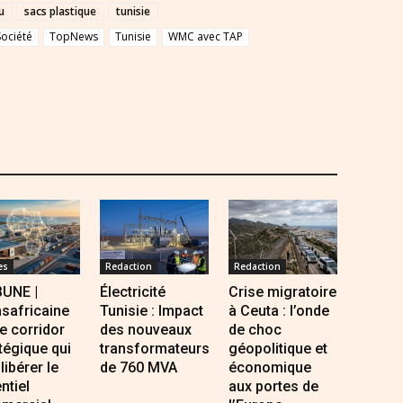
u
sacs plastique
tunisie
Société
TopNews
Tunisie
WMC avec TAP
es
Redaction
Redaction
BUNE |
Électricité
Crise migratoire
safricaine
Tunisie : Impact
à Ceuta : l’onde
Le corridor
des nouveaux
de choc
tégique qui
transformateurs
géopolitique et
 libérer le
de 760 MVA
économique
ntiel
aux portes de