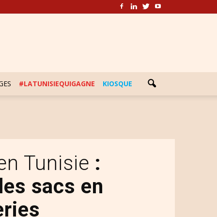
GES
#LATUNISIEQUIGAGNE
KIOSQUE
 en Tunisie
:
les sacs en
eries