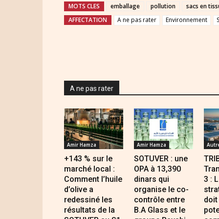
MOTS CLES
emballage
pollution
sacs en tiss
AFFECTATION
A ne pas rater
Environnement
A ne pas rater
Amir Hamza
Amir Hamza
Autr
+143 % sur le
SOTUVER : une
TRI
marché local :
OPA à 13,390
Tran
Comment l’huile
dinars qui
3 : 
d’olive a
organise le co-
stra
redessiné les
contrôle entre
doit
résultats de la
B.A Glass et le
pote