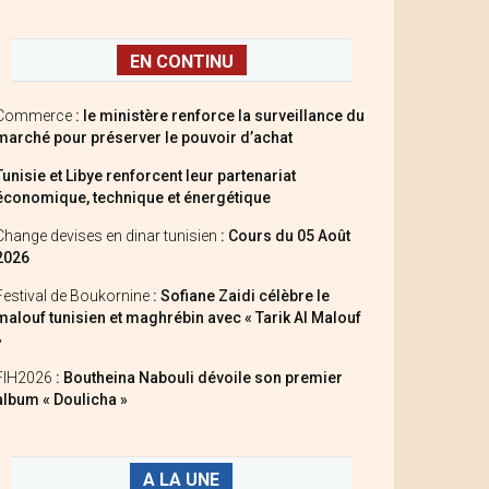
EN CONTINU
Commerce
: le ministère renforce la surveillance du
marché pour préserver le pouvoir d’achat
Tunisie et Libye renforcent leur partenariat
économique, technique et énergétique
Change devises en dinar tunisien
: Cours du 05 Août
2026
Festival de Boukornine
: Sofiane Zaidi célèbre le
malouf tunisien et maghrébin avec « Tarik Al Malouf
»
FIH2026
: Boutheina Nabouli dévoile son premier
album « Doulicha »
A LA UNE