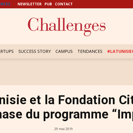
NCES
NEWSLETTER
PUB
CONTACT
ARTUPS
SUCCESS STORY
CAMPUS
TENDANCES
#LATUNISI
isie et la Fondation Cit
hase du programme “I
29 mai 2019