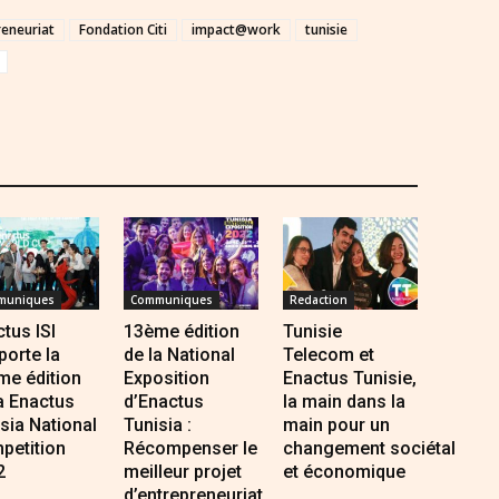
reneuriat
Fondation Citi
impact@work
tunisie
muniques
Communiques
Redaction
tus ISI
13ème édition
Tunisie
orte la
de la National
Telecom et
me édition
Exposition
Enactus Tunisie,
a Enactus
d’Enactus
la main dans la
sia National
Tunisia :
main pour un
petition
Récompenser le
changement sociétal
2
meilleur projet
et économique
d’entrepreneuriat