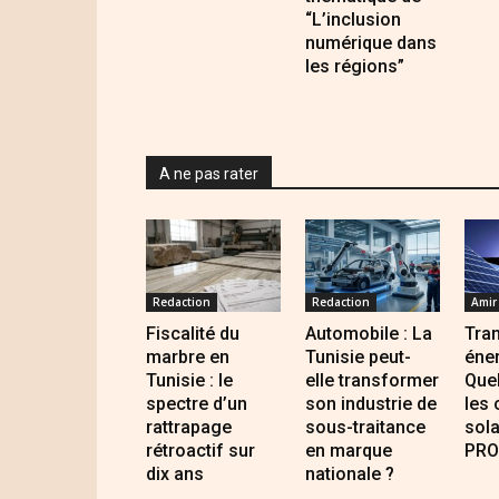
“L’inclusion
numérique dans
les régions”
A ne pas rater
Redaction
Redaction
Amir
Fiscalité du
Automobile : La
Tran
marbre en
Tunisie peut-
éner
Tunisie : le
elle transformer
Quel
spectre d’un
son industrie de
les
rattrapage
sous-traitance
sola
rétroactif sur
en marque
PRO
dix ans
nationale ?