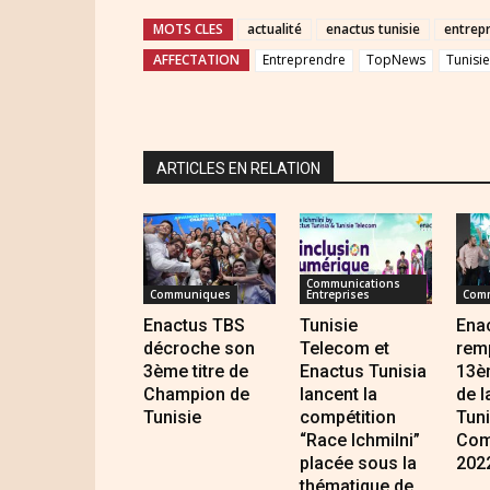
MOTS CLES
actualité
enactus tunisie
entrep
AFFECTATION
Entreprendre
TopNews
Tunisie
ARTICLES EN RELATION
Communications
Communiques
Entreprises
Com
Enactus TBS
Tunisie
Enac
décroche son
Telecom et
remp
3ème titre de
Enactus Tunisia
13è
Champion de
lancent la
de l
Tunisie
compétition
Tuni
“Race Ichmilni”
Com
placée sous la
202
thématique de