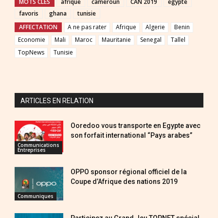
MOTS CLES
afrique
cameroun
CAN 2019
egypte
favoris
ghana
tunisie
AFFECTATION
A ne pas rater
Afrique
Algerie
Benin
Economie
Mali
Maroc
Mauritanie
Senegal
Tallel
TopNews
Tunisie
ARTICLES EN RELATION
Ooredoo vous transporte en Egypte avec
son forfait international “Pays arabes”
Communications
Entreprises
OPPO sponsor régional officiel de la
Coupe d’Afrique des nations 2019
Communiques
Participez au Grand Jeu TOPNET spécial