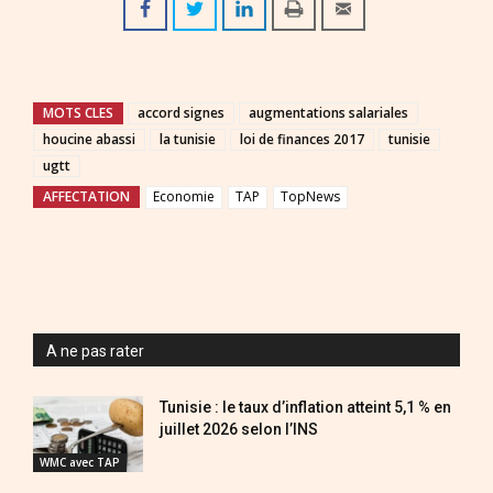
MOTS CLES
accord signes
augmentations salariales
houcine abassi
la tunisie
loi de finances 2017
tunisie
ugtt
AFFECTATION
Economie
TAP
TopNews
A ne pas rater
Tunisie : le taux d’inflation atteint 5,1 % en
juillet 2026 selon l’INS
WMC avec TAP