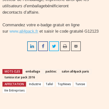
utilisateurs d’emballage
bénéficieront
decontacts d’affaire.
Commandez votre e-badge gratuit en ligne
sur
www.
all4pack.fr
et saisir le code gratuité G12123
MOTS CLES
emballage
packtec
salon all4pack paris
tunisia star pack 2016
AFFECTATION
Industrie
Tallel
TopNews
Tunisie
Vie Entreprises