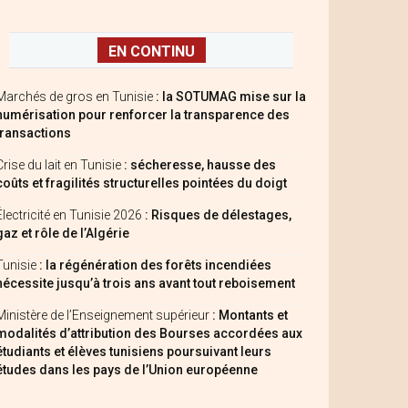
EN CONTINU
Marchés de gros en Tunisie
: la SOTUMAG mise sur la
numérisation pour renforcer la transparence des
transactions
Crise du lait en Tunisie
: sécheresse, hausse des
coûts et fragilités structurelles pointées du doigt
Électricité en Tunisie 2026
: Risques de délestages,
gaz et rôle de l’Algérie
Tunisie
: la régénération des forêts incendiées
nécessite jusqu’à trois ans avant tout reboisement
Ministère de l’Enseignement supérieur
: Montants et
modalités d’attribution des Bourses accordées aux
étudiants et élèves tunisiens poursuivant leurs
études dans les pays de l’Union européenne