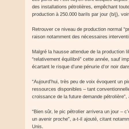
des installations pétrolières, empêchant tout
production à 250.000 barils par jour (b/j), v
Retrouver ce niveau de production normal “p
raison notamment des nécessaires intervent
Malgré la hausse attendue de la production li
“relativement équilibré” cette année, sauf im
écartant le risque d’une pénurie d’or noir da
“Aujourd’hui, très peu de voix évoquent un pic
ressources disponibles – tant conventionnell
croissance de la future demande pétrolière”, a-
“Bien sûr, le pic pétrolier arrivera un jour 
un avenir proche”, a-t-il ajouté, citant nota
Unis.