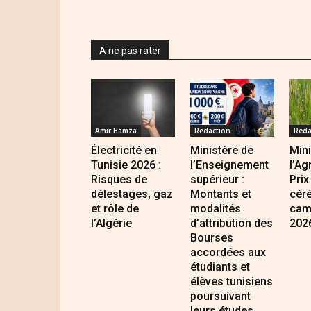
A ne pas rater
Amir Hamza
Redaction
Reda
Électricité en
Ministère de
Mini
Tunisie 2026 :
l’Enseignement
l’Ag
Risques de
supérieur :
Prix
délestages, gaz
Montants et
cér
et rôle de
modalités
cam
l’Algérie
d’attribution des
202
Bourses
accordées aux
étudiants et
élèves tunisiens
poursuivant
leurs études