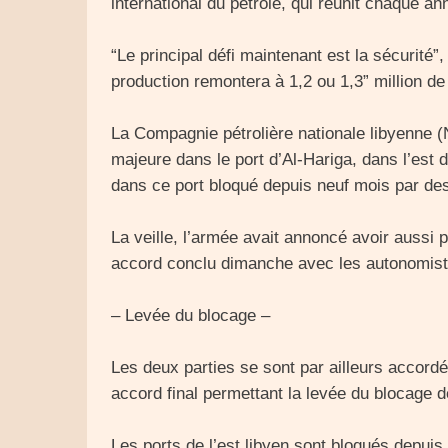
international du pétrole, qui réunit chaque a
“Le principal défi maintenant est la sécurité”, 
production remontera à 1,2 ou 1,3” million de 
La Compagnie pétrolière nationale libyenne (N
majeure dans le port d’Al-Hariga, dans l’est 
dans ce port bloqué depuis neuf mois par de
La veille, l’armée avait annoncé avoir aussi 
accord conclu dimanche avec les autonomist
– Levée du blocage –
Les deux parties se sont par ailleurs accord
accord final permettant la levée du blocage 
Les ports de l’est libyen sont bloqués depui