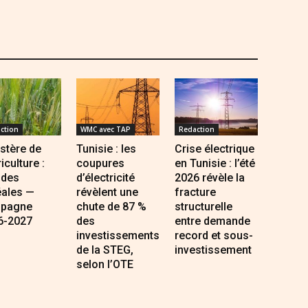
ction
WMC avec TAP
Redaction
stère de
Tunisie : les
Crise électrique
riculture :
coupures
en Tunisie : l’été
 des
d’électricité
2026 révèle la
éales —
révèlent une
fracture
pagne
chute de 87 %
structurelle
6-2027
des
entre demande
investissements
record et sous-
de la STEG,
investissement
selon l’OTE