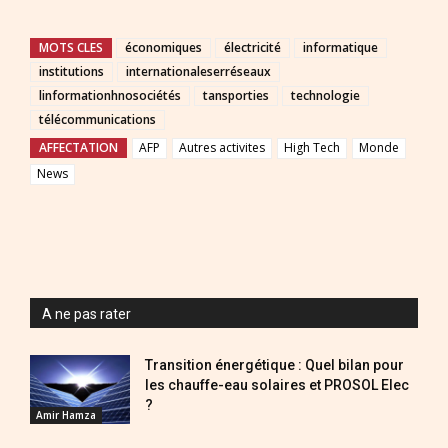
MOTS CLES
économiques
électricité
informatique
institutions
internationaleserréseaux
linformationhnosociétés
tansporties
technologie
télécommunications
AFFECTATION
AFP
Autres activites
High Tech
Monde
News
A ne pas rater
Transition énergétique : Quel bilan pour
les chauffe-eau solaires et PROSOL Elec
?
Amir Hamza