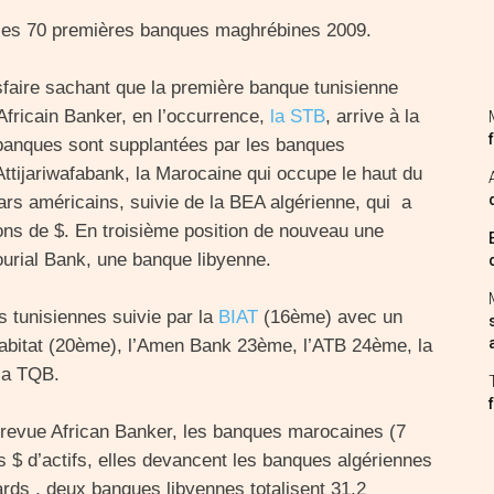
 les 70 premières banques maghrébines 2009.
faire sachant que la première banque tunisienne
Africain Banker, en l’occurrence,
la STB
, arrive à la
banques sont supplantées par les banques
Attijariwafabank, la Marocaine qui occupe le haut du
ars américains, suivie de la BEA algérienne, qui a
ions de $. En troisième position de nouveau une
urial Bank, une banque libyenne.
 tunisiennes suivie par la
BIAT
(16ème) avec un
’Habitat (20ème), l’Amen Bank 23ème, l’ATB 24ème, la
la TQB.
a revue African Banker, les banques marocaines (7
s $ d’actifs, elles devancent les banques algériennes
iards , deux banques libyennes totalisent 31,2