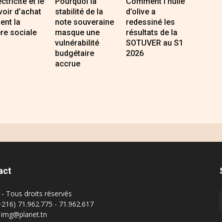
ectricité et le
Pourquoi la
Comment l’huile
oir d’achat
stabilité de la
d’olive a
sent la
note souveraine
redessiné les
re sociale
masque une
résultats de la
vulnérabilité
SOTUVER au S1
budgétaire
2026
accrue
act
- Tous droits réservés
(+216) 71.962.775 - 71.962.617
: img@planet.tn