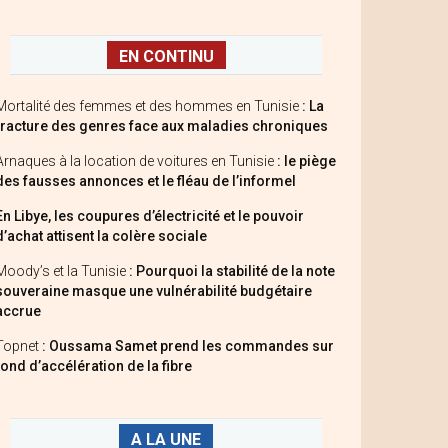
EN CONTINU
Mortalité des femmes et des hommes en Tunisie
: La
fracture des genres face aux maladies chroniques
Arnaques à la location de voitures en Tunisie
: le piège
des fausses annonces et le fléau de l’informel
En Libye, les coupures d’électricité et le pouvoir
d’achat attisent la colère sociale
Moody’s et la Tunisie
: Pourquoi la stabilité de la note
souveraine masque une vulnérabilité budgétaire
accrue
Topnet
: Oussama Samet prend les commandes sur
fond d’accélération de la fibre
A LA UNE