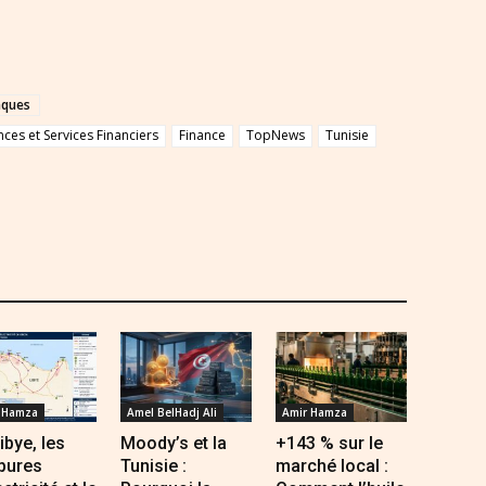
nques
es et Services Financiers
Finance
TopNews
Tunisie
 Hamza
Amel BelHadj Ali
Amir Hamza
ibye, les
Moody’s et la
+143 % sur le
pures
Tunisie :
marché local :