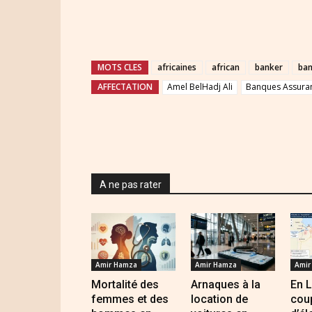
MOTS CLES
africaines
african
banker
ba
AFFECTATION
Amel BelHadj Ali
Banques Assuranc
A ne pas rater
Amir Hamza
Amir Hamza
Amir
Mortalité des
Arnaques à la
En L
femmes et des
location de
cou