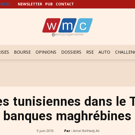
NCES
NEWSLETTER
PUB
CONTACT
ISES
BOURSE
OPINIONS
DOSSIERS
RSE
AUTO
CHALLEN
s tunisiennes dans le 
banques maghrébines
9 juin 2010
Par :
Amel BelHadj Ali