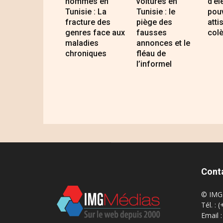
hommes en
voitures en
d’él
Tunisie : La
Tunisie : le
pouv
fracture des
piège des
atti
genres face aux
fausses
colè
maladies
annonces et le
chroniques
fléau de
l’informel
Cont
© IMG 
Tél. : 
Email 