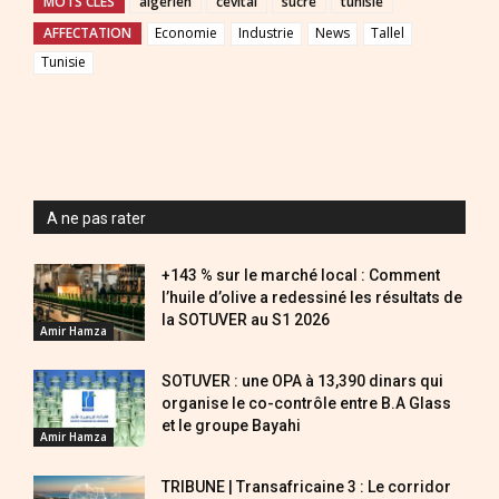
MOTS CLES
algerien
cevital
sucre
tunisie
AFFECTATION
Economie
Industrie
News
Tallel
Tunisie
A ne pas rater
+143 % sur le marché local : Comment
l’huile d’olive a redessiné les résultats de
la SOTUVER au S1 2026
Amir Hamza
SOTUVER : une OPA à 13,390 dinars qui
organise le co-contrôle entre B.A Glass
et le groupe Bayahi
Amir Hamza
TRIBUNE | Transafricaine 3 : Le corridor