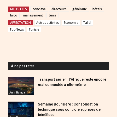
MOTS CLES
conclave
directeurs
généraux
hôtels
laico
management
tunis
AFFECTATION
Autres activites
Economie
Tallel
TopNews
Tunisie
A ne pas rater
Transport aérien : l’Afrique reste encore
mal connectée à elle-même
Amir Hamza
Semaine Boursière : Consolidation
technique sous contrôle et prises de
bénéfices