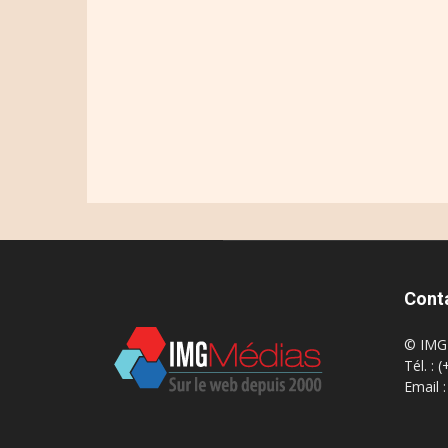
Cont
© IMG 
Tél. : 
Email 