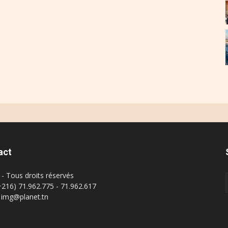
act
- Tous droits réservés
(+216) 71.962.775 - 71.962.617
: img@planet.tn