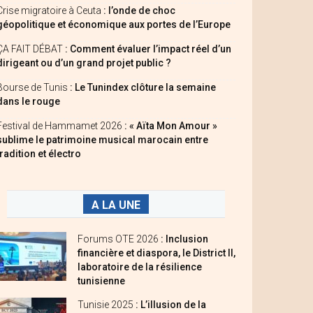
Crise migratoire à Ceuta
: l’onde de choc
géopolitique et économique aux portes de l’Europe
ÇA FAIT DÉBAT
: Comment évaluer l’impact réel d’un
dirigeant ou d’un grand projet public ?
Bourse de Tunis
: Le Tunindex clôture la semaine
dans le rouge
Festival de Hammamet 2026
: « Aïta Mon Amour »
sublime le patrimoine musical marocain entre
tradition et électro
A LA UNE
Forums OTE 2026
: Inclusion
financière et diaspora, le District II,
laboratoire de la résilience
tunisienne
Tunisie 2025
: L’illusion de la