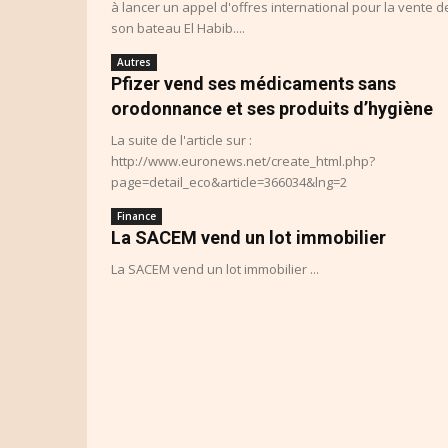
à lancer un appel d'offres international pour la vente d
son bateau El Habib....
Autres
Pfizer vend ses médicaments sans
orodonnance et ses produits d’hygiène
La suite de l'article sur :
http://www.euronews.net/create_html.php?
page=detail_eco&article=366034&lng=2
Finance
La SACEM vend un lot immobilier
La SACEM vend un lot immobilier ...