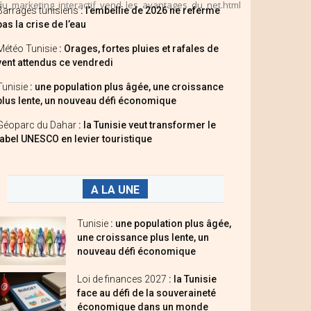
du_marketing_interactif_vend_les_avantages_du_net.html
Barrages tunisiens
: l’embellie de 2026 ne referme
pas la crise de l’eau
Météo Tunisie
: Orages, fortes pluies et rafales de
vent attendus ce vendredi
Tunisie
: une population plus âgée, une croissance
plus lente, un nouveau défi économique
Géoparc du Dahar
: la Tunisie veut transformer le
label UNESCO en levier touristique
A LA UNE
Tunisie
: une population plus âgée,
une croissance plus lente, un
nouveau défi économique
Loi de finances 2027
: la Tunisie
face au défi de la souveraineté
économique dans un monde