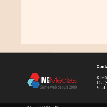
Cont
© IMG 
Tél. : 
Email 