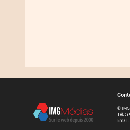
Cont
© IMG 
Tél. : 
Email 