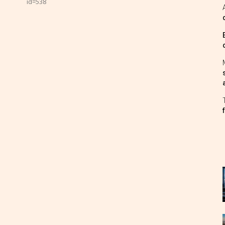
id=538