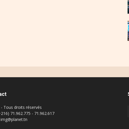
act
- Tous droits réservés
(+216) 71.962.775 - 71.962.617
: img@planet.tn