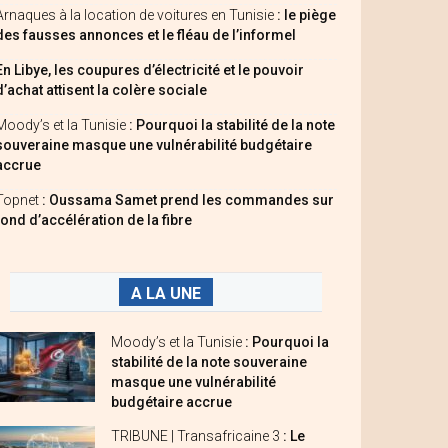
Arnaques à la location de voitures en Tunisie
: le piège
des fausses annonces et le fléau de l’informel
En Libye, les coupures d’électricité et le pouvoir
d’achat attisent la colère sociale
Moody’s et la Tunisie
: Pourquoi la stabilité de la note
souveraine masque une vulnérabilité budgétaire
accrue
Topnet
: Oussama Samet prend les commandes sur
fond d’accélération de la fibre
A LA UNE
Moody’s et la Tunisie
: Pourquoi la
stabilité de la note souveraine
masque une vulnérabilité
budgétaire accrue
TRIBUNE | Transafricaine 3
: Le