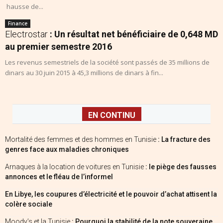
hausse de...
Finance
Electrostar
: Un résultat net bénéficiaire de 0,648 MD
au premier semestre 2016
Les revenus semestriels de la société sont passés de 35 millions de
dinars au 30 juin 2015 à 45,3 millions de dinars à fin...
EN CONTINU
Mortalité des femmes et des hommes en Tunisie
: La fracture des
genres face aux maladies chroniques
Arnaques à la location de voitures en Tunisie
: le piège des fausses
annonces et le fléau de l’informel
En Libye, les coupures d’électricité et le pouvoir d’achat attisent la
colère sociale
Moody’s et la Tunisie
: Pourquoi la stabilité de la note souveraine