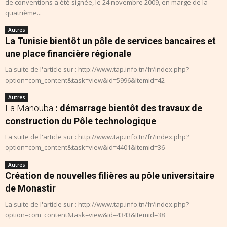
de conventions a été signée, le 24 novembre 2009, en marge de la
quatrième...
Autres
La Tunisie bientôt un pôle de services bancaires et
une place financière régionale
La suite de l'article sur : http://www.tap.info.tn/fr/index.php?
option=com_content&task=view&id=5996&Itemid=42
Autres
La Manouba
: démarrage bientôt des travaux de
construction du Pôle technologique
La suite de l'article sur : http://www.tap.info.tn/fr/index.php?
option=com_content&task=view&id=4401&Itemid=36
Autres
Création de nouvelles filières au pôle universitaire
de Monastir
La suite de l'article sur : http://www.tap.info.tn/fr/index.php?
option=com_content&task=view&id=4343&Itemid=38