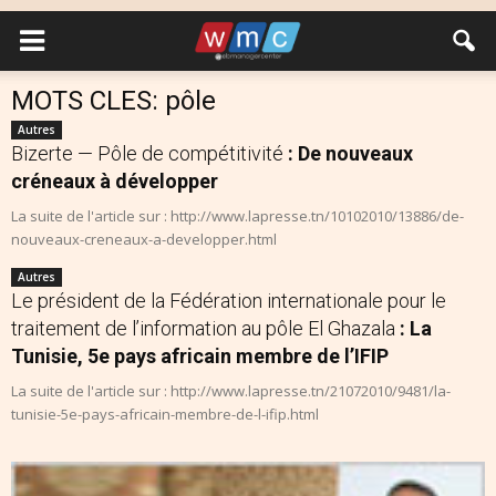
MOTS CLES: pôle
Autres
Bizerte — Pôle de compétitivité
: De nouveaux
créneaux à développer
La suite de l'article sur : http://www.lapresse.tn/10102010/13886/de-
nouveaux-creneaux-a-developper.html
Autres
Le président de la Fédération internationale pour le
traitement de l’information au pôle El Ghazala
: La
Tunisie, 5e pays africain membre de l’IFIP
La suite de l'article sur : http://www.lapresse.tn/21072010/9481/la-
tunisie-5e-pays-africain-membre-de-l-ifip.html