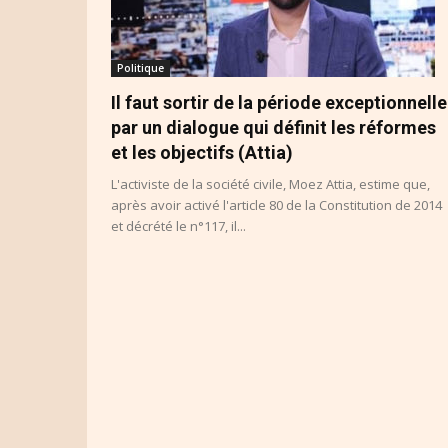
Politique
Il faut sortir de la période exceptionnelle
par un dialogue qui définit les réformes
et les objectifs (Attia)
L'activiste de la société civile, Moez Attia, estime que,
après avoir activé l'article 80 de la Constitution de 2014
et décrété le n°117, il...