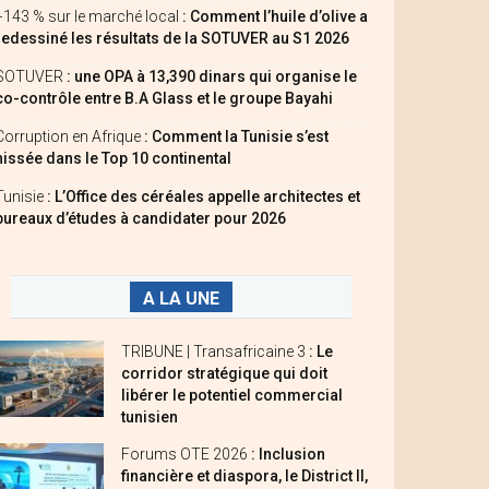
+143 % sur le marché local
: Comment l’huile d’olive a
redessiné les résultats de la SOTUVER au S1 2026
SOTUVER
: une OPA à 13,390 dinars qui organise le
co-contrôle entre B.A Glass et le groupe Bayahi
Corruption en Afrique
: Comment la Tunisie s’est
hissée dans le Top 10 continental
Tunisie
: L’Office des céréales appelle architectes et
bureaux d’études à candidater pour 2026
A LA UNE
TRIBUNE | Transafricaine 3
: Le
corridor stratégique qui doit
libérer le potentiel commercial
tunisien
Forums OTE 2026
: Inclusion
financière et diaspora, le District II,