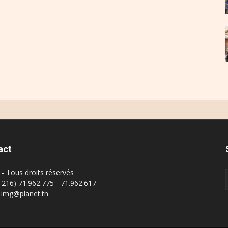
act
- Tous droits réservés
(+216) 71.962.775 - 71.962.617
: img@planet.tn