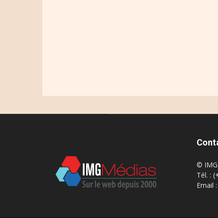
Cont
© IMG 
Tél. : 
Email 