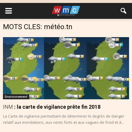
MOTS CLES: météo.tn
Environnement
INM
: la carte de vigilance prête fin 2018
La Carte de vigilance permettant de déterminer le degrés de danger
relatif aux inondations, aux vents forts et aux vagues de froid et à...