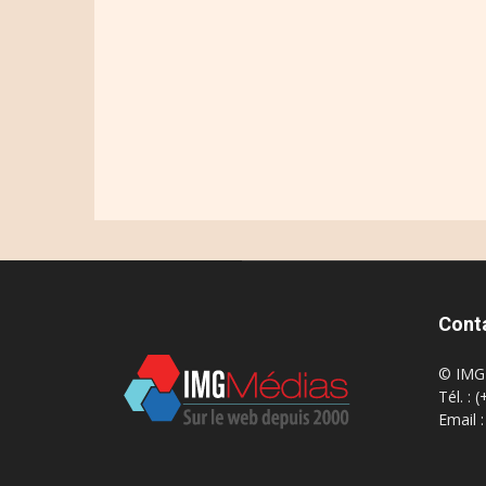
Cont
© IMG 
Tél. : 
Email 