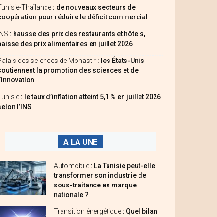
Tunisie-Thaïlande
: de nouveaux secteurs de
coopération pour réduire le déficit commercial
INS
: hausse des prix des restaurants et hôtels,
baisse des prix alimentaires en juillet 2026
Palais des sciences de Monastir
: les États-Unis
soutiennent la promotion des sciences et de
l’innovation
Tunisie
: le taux d’inflation atteint 5,1 % en juillet 2026
selon l’INS
A LA UNE
Automobile
: La Tunisie peut-elle
transformer son industrie de
sous-traitance en marque
nationale ?
Transition énergétique
: Quel bilan