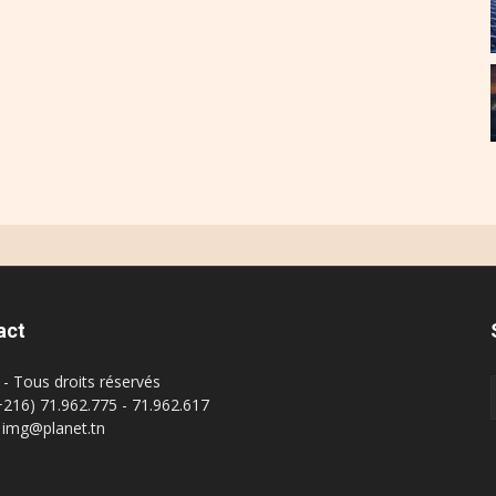
act
- Tous droits réservés
(+216) 71.962.775 - 71.962.617
: img@planet.tn