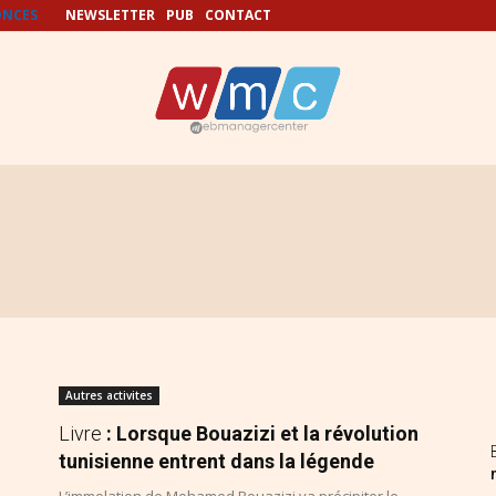
NCES
NEWSLETTER
PUB
CONTACT
Autres activites
Livre
: Lorsque Bouazizi et la révolution
tunisienne entrent dans la légende
L’immolation de Mohamed Bouazizi va précipiter le