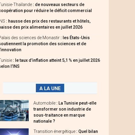
Tunisie-Thaïlande
: de nouveaux secteurs de
coopération pour réduire le déficit commercial
INS
: hausse des prix des restaurants et hôtels,
baisse des prix alimentaires en juillet 2026
Palais des sciences de Monastir
: les États-Unis
soutiennent la promotion des sciences et de
l’innovation
Tunisie
: le taux d’inflation atteint 5,1 % en juillet 2026
selon l’INS
A LA UNE
Automobile
: La Tunisie peut-elle
transformer son industrie de
sous-traitance en marque
nationale ?
Transition énergétique
: Quel bilan