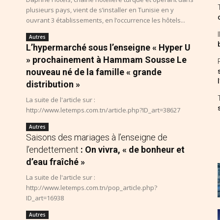
plusieurs pays, vient de s’installer en Tunisie en y
ouvrant 3 établissements, en l’occurrence les hôtels...
Autres
L’hypermarché sous l’enseigne « Hyper U
» prochainement à Hammam Sousse Le
nouveau né de la famille « grande
distribution »
La suite de l'article sur :
http://www.letemps.com.tn/article.php?ID_art=38627
Autres
Saisons des mariages à l’enseigne de
l’endettement
: On vivra, « de bonheur et
d’eau fraîché »
La suite de l'article sur :
http://www.letemps.com.tn/pop_article.php?
ID_art=16938
Autres