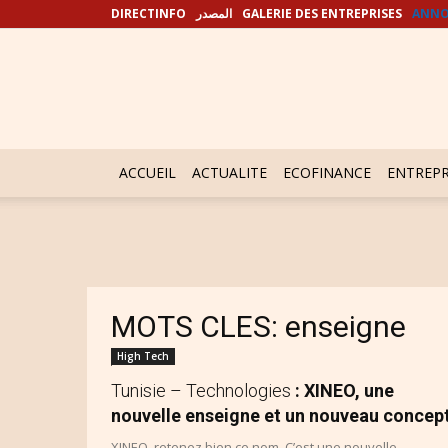
DIRECTINFO
المصدر
GALERIE DES ENTREPRISES
ANNO
ACCUEIL
ACTUALITE
ECOFINANCE
ENTREPR
MOTS CLES: enseigne
High Tech
Tunisie – Technologies
: XINEO, une
nouvelle enseigne et un nouveau concep
XINEO, retenez bien ce nom. C’est une nouvelle