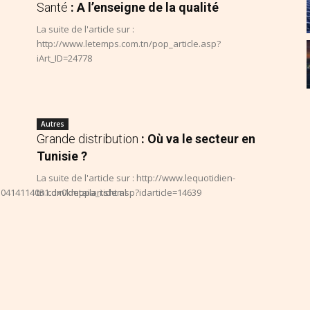
Santé
: A l’enseigne de la qualité
La suite de l'article sur :
http://www.letemps.com.tn/pop_article.asp?
iArt_ID=24778
Autres
Grande distribution
: Où va le secteur en
Tunisie ?
La suite de l'article sur : http://www.lequotidien-
50414114031.dx0kmppa_i.shtml
tn.com/detailarticle.asp?idarticle=14639