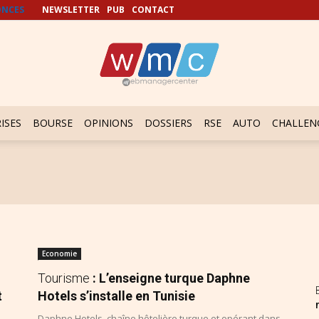
NCES
NEWSLETTER
PUB
CONTACT
ISES
BOURSE
OPINIONS
DOSSIERS
RSE
AUTO
CHALLEN
Economie
Tourisme
: L’enseigne turque Daphne
t
Hotels s’installe en Tunisie
Daphne Hotels, chaîne hôtelière turque et opérant dans