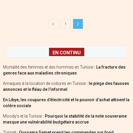
1
2
EN CONTINU
Mortalité des femmes et des hommes en Tunisie
: La fracture des
genres face aux maladies chroniques
Arnaques à la location de voitures en Tunisie
: le piège des fausses
annonces et le fléau de l’informel
En Libye, les coupures d’électricité et le pouvoir d’achat attisent la
colère sociale
Moody’s et la Tunisie
: Pourquoi la stabilité de la note souveraine
masque une vulnérabilité budgétaire accrue
Topnet
: Oussama Samet prend les commandes sur fond