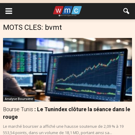
MOTS CLES: bvmt
Analyse Boursière
Bourse Tunis
: Le Tunindex clôture la séance dans le
rouge
Le marché boursier a affiché une hausse soutenue de 2,09 % à 19
553,54 points, dans un volume de 18,1 MD, portant ainsi sa...