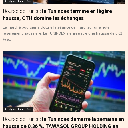
Analyse Boursière
Bourse de Tunis
: le Tunindex termine en légère
hausse, OTH domine les échanges
Le marché boursier a clôturé la séance de mardi sur une note
légèrement haussière. Le TUNINDEX a enregistré une hausse de 0,02
% à...
Analyse Boursière
Bourse de Tunis
: le Tunindex démarre la semaine en
hausse de 0,36 %, TAWASOL GROUP HOLDING en