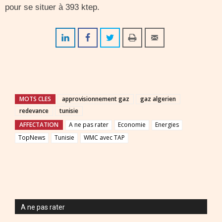
pour se situer à 393 ktep.
MOTS CLES
approvisionnement gaz
gaz algerien
redevance
tunisie
AFFECTATION
A ne pas rater
Economie
Energies
TopNews
Tunisie
WMC avec TAP
A ne pas rater