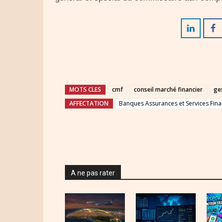
MOTS CLES
cmf
conseil marché financier
ge
AFFECTATION
Banques Assurances et Services Fina
A ne pas rater