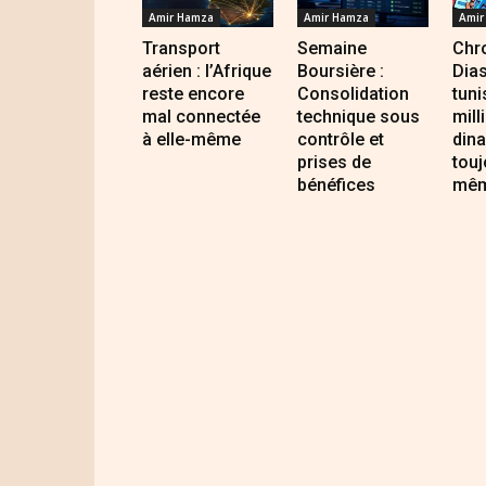
Amir Hamza
Amir Hamza
Amir
Transport
Semaine
Chro
aérien : l’Afrique
Boursière :
Dia
reste encore
Consolidation
tuni
mal connectée
technique sous
mill
à elle-même
contrôle et
dina
prises de
touj
bénéfices
mêm