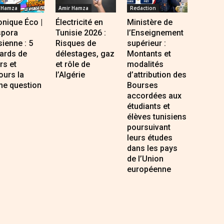
 Hamza
Amir Hamza
Redaction
nique Éco |
Électricité en
Ministère de
spora
Tunisie 2026 :
l’Enseignement
sienne : 5
Risques de
supérieur :
iards de
délestages, gaz
Montants et
rs et
et rôle de
modalités
ours la
l’Algérie
d’attribution des
e question
Bourses
accordées aux
étudiants et
élèves tunisiens
poursuivant
leurs études
dans les pays
de l’Union
européenne