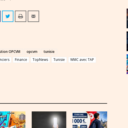
stion OPCVM
opcvm
tunisie
nciers
Finance
TopNews
Tunisie
WMC avec TAP