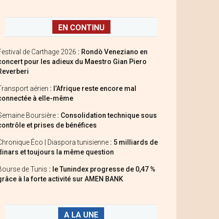
EN CONTINU
Festival de Carthage 2026
: Rondò Veneziano en
concert pour les adieux du Maestro Gian Piero
Reverberi
Transport aérien
: l’Afrique reste encore mal
connectée à elle-même
Semaine Boursière
: Consolidation technique sous
contrôle et prises de bénéfices
Chronique Éco | Diaspora tunisienne
: 5 milliards de
dinars et toujours la même question
Bourse de Tunis
: le Tunindex progresse de 0,47 %
grâce à la forte activité sur AMEN BANK
A LA UNE