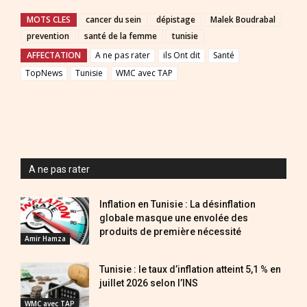
MOTS CLES
cancer du sein
dépistage
Malek Boudrabal
prevention
santé de la femme
tunisie
AFFECTATION
A ne pas rater
ils Ont dit
Santé
TopNews
Tunisie
WMC avec TAP
A ne pas rater
Inflation en Tunisie : La désinflation
globale masque une envolée des
produits de première nécessité
Amir Hamza
Tunisie : le taux d’inflation atteint 5,1 % en
juillet 2026 selon l’INS
WMC avec TAP