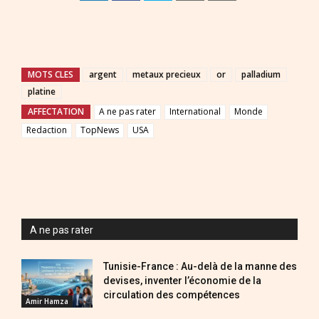
MOTS CLES
argent
metaux precieux
or
palladium
platine
AFFECTATION
A ne pas rater
International
Monde
Redaction
TopNews
USA
A ne pas rater
Tunisie-France : Au-delà de la manne des
devises, inventer l’économie de la
circulation des compétences
Amir Hamza