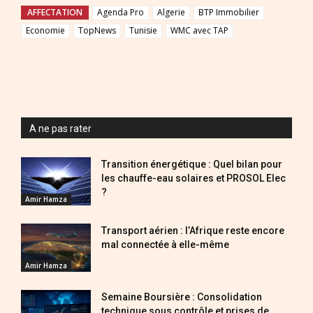
AFFECTATION
Agenda Pro
Algerie
BTP Immobilier
Economie
TopNews
Tunisie
WMC avec TAP
A ne pas rater
Transition énergétique : Quel bilan pour
les chauffe-eau solaires et PROSOL Elec
?
Amir Hamza
Transport aérien : l’Afrique reste encore
mal connectée à elle-même
Amir Hamza
Semaine Boursière : Consolidation
technique sous contrôle et prises de