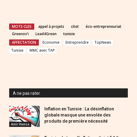
MOTS CLES
appel à projets
citet
éco-entrepreneuriat
Greenov'i
Lead4Green
tunisie
AFFECTATION
Economie
Entreprendre
TopNews
Tunisie
WMC avec TAP
A ne pas rater
Inflation en Tunisie : La désinflation
globale masque une envolée des
produits de première nécessité
Amir Hamza