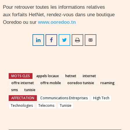
Pour retrouver toutes les informations relatives
aux forfaits HetNet, rendez-vous dans une boutique
Ooredoo ou sur
www.ooredoo.tn
MOTS CLES
appels locaux
hetnet
internet
offre internet
offre mobile
ooredoo tunisie
roaming
sms
tunisie
AFFECTATION
Communications Entreprises
High Tech
Technologies
Telecoms
Tunisie