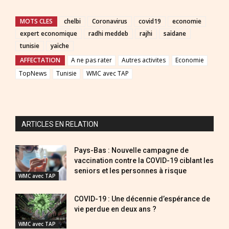
MOTS CLES
chelbi
Coronavirus
covid19
economie
expert economique
radhi meddeb
rajhi
saïdane
tunisie
yaïche
AFFECTATION
A ne pas rater
Autres activites
Economie
TopNews
Tunisie
WMC avec TAP
ARTICLES EN RELATION
Pays-Bas : Nouvelle campagne de
vaccination contre la COVID-19 ciblant les
seniors et les personnes à risque
WMC avec TAP
COVID-19 : Une décennie d’espérance de
vie perdue en deux ans ?
WMC avec TAP