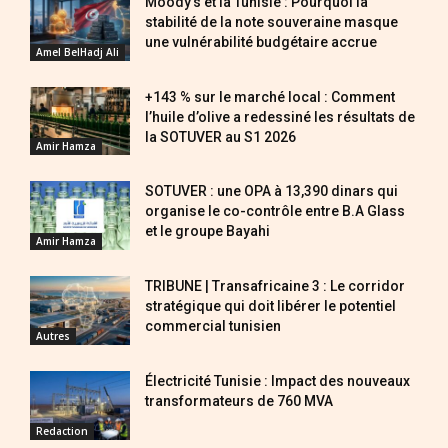
Moody’s et la Tunisie : Pourquoi la
stabilité de la note souveraine masque
une vulnérabilité budgétaire accrue
Amel BelHadj Ali
+143 % sur le marché local : Comment
l’huile d’olive a redessiné les résultats de
la SOTUVER au S1 2026
Amir Hamza
SOTUVER : une OPA à 13,390 dinars qui
organise le co-contrôle entre B.A Glass
et le groupe Bayahi
Amir Hamza
TRIBUNE | Transafricaine 3 : Le corridor
stratégique qui doit libérer le potentiel
commercial tunisien
Autres
Électricité Tunisie : Impact des nouveaux
transformateurs de 760 MVA
Redaction