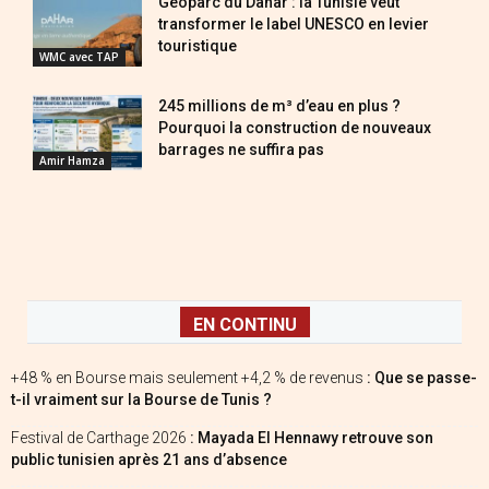
Géoparc du Dahar : la Tunisie veut
transformer le label UNESCO en levier
touristique
WMC avec TAP
245 millions de m³ d’eau en plus ?
Pourquoi la construction de nouveaux
barrages ne suffira pas
Amir Hamza
EN CONTINU
+48 % en Bourse mais seulement +4,2 % de revenus
: Que se passe-
t-il vraiment sur la Bourse de Tunis ?
Festival de Carthage 2026
: Mayada El Hennawy retrouve son
public tunisien après 21 ans d’absence