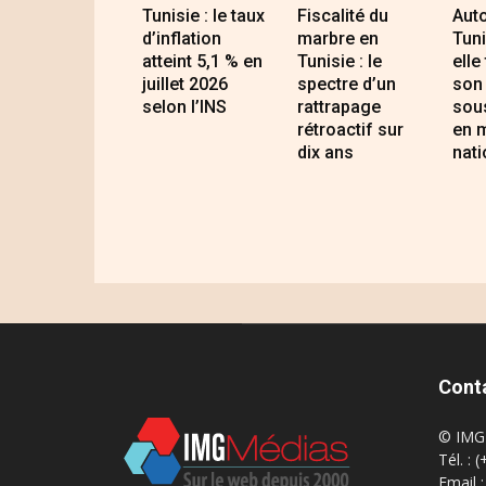
Tunisie : le taux
Fiscalité du
Auto
d’inflation
marbre en
Tuni
atteint 5,1 % en
Tunisie : le
elle
juillet 2026
spectre d’un
son 
selon l’INS
rattrapage
sous
rétroactif sur
en 
dix ans
nati
Cont
© IMG 
Tél. : 
Email 