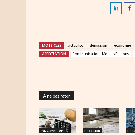
MOTS CLES
actualite
démission
economie
AFFECTATION
Communications Medias Editions
A ne pas rater
WMC avec TAP
Redaction
Reda