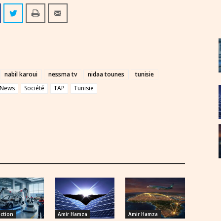
nabil karoui
nessma tv
nidaa tounes
tunisie
News
Société
TAP
Tunisie
ction
Amir Hamza
Amir Hamza