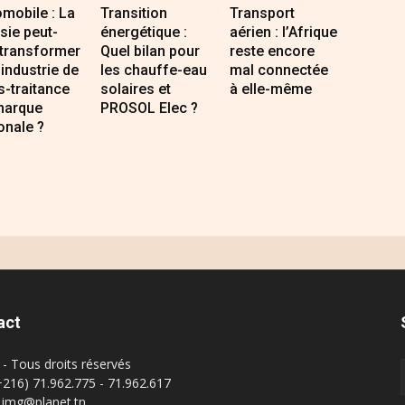
mobile : La
Transition
Transport
sie peut-
énergétique :
aérien : l’Afrique
 transformer
Quel bilan pour
reste encore
industrie de
les chauffe-eau
mal connectée
-traitance
solaires et
à elle-même
marque
PROSOL Elec ?
onale ?
act
- Tous droits réservés
(+216) 71.962.775 - 71.962.617
: img@planet.tn