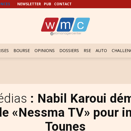
NCES
NEWSLETTER
PUB
CONTACT
ISES
BOURSE
OPINIONS
DOSSIERS
RSE
AUTO
CHALLEN
édias
: Nabil Karoui dé
 de «Nessma TV» pour i
Tounes