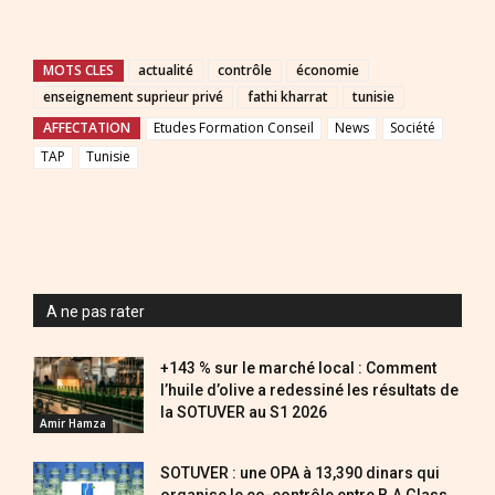
MOTS CLES
actualité
contrôle
économie
enseignement suprieur privé
fathi kharrat
tunisie
AFFECTATION
Etudes Formation Conseil
News
Société
TAP
Tunisie
A ne pas rater
+143 % sur le marché local : Comment
l’huile d’olive a redessiné les résultats de
la SOTUVER au S1 2026
Amir Hamza
SOTUVER : une OPA à 13,390 dinars qui
organise le co-contrôle entre B.A Glass