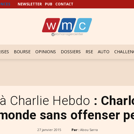
NCES
NEWSLETTER
PUB
CONTACT
ISES
BOURSE
OPINIONS
DOSSIERS
RSE
AUTO
CHALLEN
 à Charlie Hebdo
: Charlo
 monde sans offenser 
27 janvier 2015
Par :
Abou Sarra