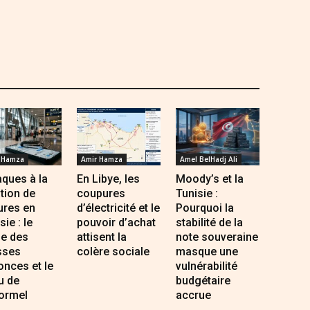
 Hamza
Amir Hamza
Amel BelHadj Ali
ques à la
En Libye, les
Moody’s et la
tion de
coupures
Tunisie :
ures en
d’électricité et le
Pourquoi la
sie : le
pouvoir d’achat
stabilité de la
ge des
attisent la
note souveraine
sses
colère sociale
masque une
nces et le
vulnérabilité
u de
budgétaire
formel
accrue