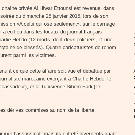
 chaîne privée Al Hiwar Ettounsi est revenue, dans
 soirée du dimanche 25 janvier 2015, lors de son
ission «A celui qui ose seulement», sur le carnage
i a eu lieu dans les locaux du journal français
arlie Hebdo (12 morts, dont deux policiers, et une
ngtaine de blessés). Quatre caricaturistes de renom
gurent parmi les victimes.
enu à ce que cette affaire soit vue et débattue par
 journaliste marocaine exerçant à Charlie Hebdo, le
mbassadeur), et la Tunisienne Sihem Badi (ex-
.
les dérives commises au nom de la liberté
mner l’assassinat, mais ils ont été divergents quant