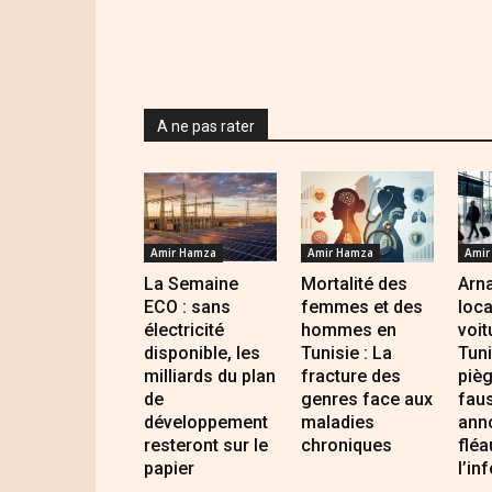
A ne pas rater
Amir Hamza
Amir Hamza
Amir
La Semaine
Mortalité des
Arna
ECO : sans
femmes et des
loca
électricité
hommes en
voit
disponible, les
Tunisie : La
Tuni
milliards du plan
fracture des
piè
de
genres face aux
fau
développement
maladies
anno
resteront sur le
chroniques
fléa
papier
l’in