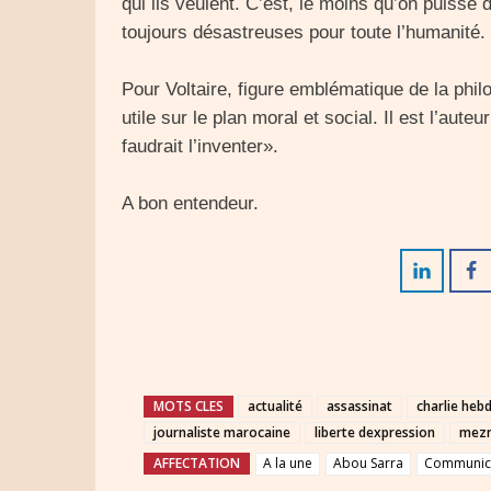
qui ils veulent. C’est, le moins qu’on puisse
toujours désastreuses pour toute l’humanité.
Pour Voltaire, figure emblématique de la phi
utile sur le plan moral et social. Il est l’aute
faudrait l’inventer».
A bon entendeur.
MOTS CLES
actualité
assassinat
charlie heb
journaliste marocaine
liberte dexpression
mezr
AFFECTATION
A la une
Abou Sarra
Communica