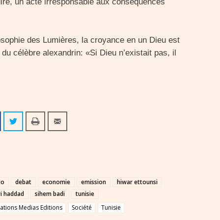
 dire, un acte irresponsable aux conséquences
losophie des Lumières, la croyance en un Dieu est
ur du célèbre alexandrin: «Si Dieu n’existait pas, il
do
debat
economie
emission
hiwar ettounsi
i haddad
sihem badi
tunisie
tions Medias Editions
Société
Tunisie