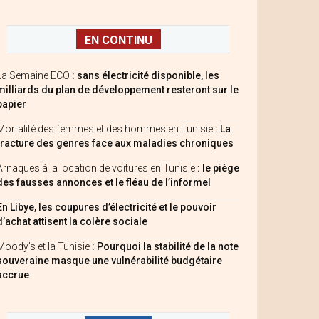
EN CONTINU
La Semaine ECO
: sans électricité disponible, les
milliards du plan de développement resteront sur le
papier
Mortalité des femmes et des hommes en Tunisie
: La
fracture des genres face aux maladies chroniques
Arnaques à la location de voitures en Tunisie
: le piège
des fausses annonces et le fléau de l’informel
En Libye, les coupures d’électricité et le pouvoir
d’achat attisent la colère sociale
Moody’s et la Tunisie
: Pourquoi la stabilité de la note
souveraine masque une vulnérabilité budgétaire
accrue