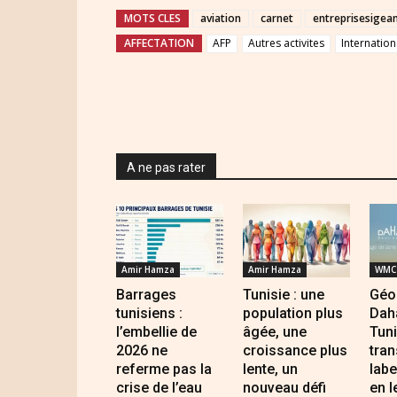
MOTS CLES
aviation
carnet
entreprisesigea
AFFECTATION
AFP
Autres activites
Internation
A ne pas rater
Amir Hamza
Amir Hamza
WMC 
Barrages
Tunisie : une
Géo
tunisiens :
population plus
Daha
l’embellie de
âgée, une
Tuni
2026 ne
croissance plus
tran
referme pas la
lente, un
lab
crise de l’eau
nouveau défi
en l