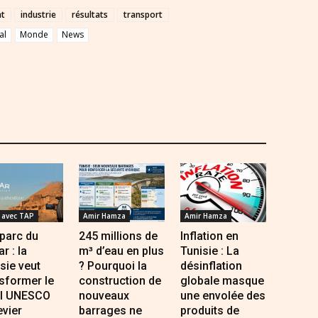
nt
industrie
résultats
transport
al
Monde
News
avec TAP
Amir Hamza
Amir Hamza
parc du
245 millions de
Inflation en
r : la
m³ d’eau en plus
Tunisie : La
sie veut
? Pourquoi la
désinflation
sformer le
construction de
globale masque
el UNESCO
nouveaux
une envolée des
evier
barrages ne
produits de