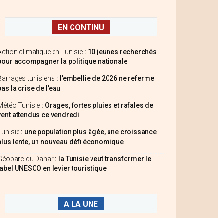
EN CONTINU
Action climatique en Tunisie
: 10 jeunes recherchés
pour accompagner la politique nationale
Barrages tunisiens
: l’embellie de 2026 ne referme
pas la crise de l’eau
Météo Tunisie
: Orages, fortes pluies et rafales de
vent attendus ce vendredi
Tunisie
: une population plus âgée, une croissance
plus lente, un nouveau défi économique
Géoparc du Dahar
: la Tunisie veut transformer le
label UNESCO en levier touristique
A LA UNE