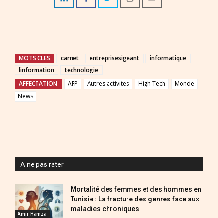
MOTS CLES
carnet
entreprisesigeant
informatique
linformation
technologie
AFFECTATION
AFP
Autres activites
High Tech
Monde
News
A ne pas rater
Mortalité des femmes et des hommes en
Tunisie : La fracture des genres face aux
maladies chroniques
Amir Hamza