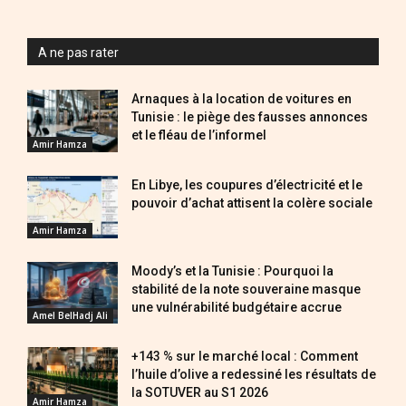
A ne pas rater
Arnaques à la location de voitures en
Tunisie : le piège des fausses annonces
et le fléau de l’informel
Amir Hamza
En Libye, les coupures d’électricité et le
pouvoir d’achat attisent la colère sociale
Amir Hamza
Moody’s et la Tunisie : Pourquoi la
stabilité de la note souveraine masque
une vulnérabilité budgétaire accrue
Amel BelHadj Ali
+143 % sur le marché local : Comment
l’huile d’olive a redessiné les résultats de
la SOTUVER au S1 2026
Amir Hamza